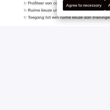
✨ Profiteer van collectiviteitskorting op je aa
Agree to necessary
A
✨ Ruime keuze uit gepersonaliseerde secundai
✨ Toegang tot een ruime keuze aan traininge
Op locatie
Groningen
,
Groningen
,
Nederland
0 - 15 uur per week