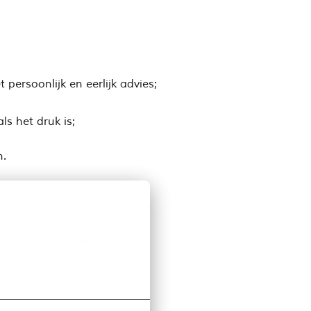
persoonlijk en eerlijk advies;
ls het druk is;
n.
rechten en 8% vakantiegeld;