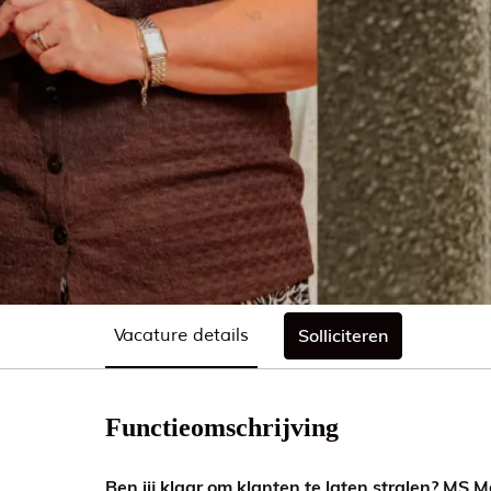
Vacature details
Solliciteren
Functieomschrijving
Ben jij klaar om klanten te laten stralen? M