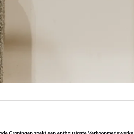
S Mode Groningen zoekt een enthousiaste Verkoopmedewerker