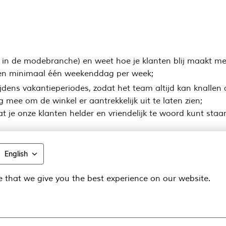
r in de modebranche) en weet hoe je klanten blij maakt met 
s én minimaal één weekenddag per week;
jdens vakantieperiodes, zodat het team altijd kan knallen a
 mee om de winkel er aantrekkelijk uit te laten zien;
t je onze klanten helder en vriendelijk te woord kunt staa
English
ruto (vanaf 21 jaar). Dit bedrag is inclusief 9,3% vakantie
 that we give you the best experience on our website.
ij MS Mode;