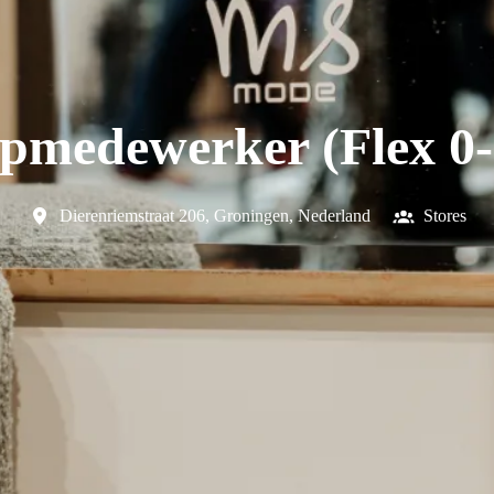
pmedewerker (Flex 0-
Dierenriemstraat 206
,
Groningen
,
Nederland
Stores