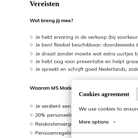
Vereisten
Wat breng jij mee?
✨ Je hebt ervaring in de verkoop (bij voorkeu
✨ Je bent flexibel beschikbaar: doordeweek
✨ Je draait zonder moeite wat extra uurtjes ti
✨ Je hebt oog voor presentatie en helpt graag
✨ Je spreekt en schrijft goed Nederlands, zoda
Waarom MS Mode?
Cookies agreement
✨ Je verdient een all-in uurloon van € 17,68 b
We use cookies to ensure
✨ 20% personeelskorting op onze collectie b
More options
✨ Reiskostenvergoeding;
✨ Pensioenregeling (75% door ons betaald);