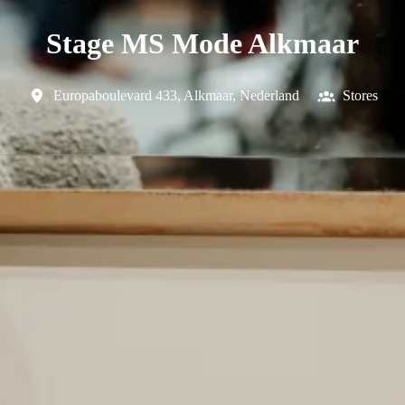
Stage MS Mode Alkmaar
Europaboulevard 433
,
Alkmaar
,
Nederland
Stores