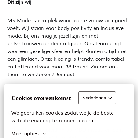
Dit zijn wij
MS Mode is een plek waar iedere vrouw zich goed
voelt. Wij staan voor body positivity en inclusieve
mode. Bij ons mag je jezelf zijn en met
zelfvertrouwen de deur uitgaan. Ons team zorgt
voor een gezellige sfeer en helpt klanten altijd met
een glimlach. Onze kleding is trendy, comfortabel
en flatterend voor maat 38 t/m 54. Zin om ons
team te versterken? Join us!
Vereisten
Cookies overeenkomst
Nederlands
We gebruiken cookies zodat we je de beste 
Wat breng jij mee?
website ervaring te kunnen bieden.
✨ Je volgt een opleiding op MBO niveau en bent
Meer opties
opzoek naar een BOL- of BBL-stage;