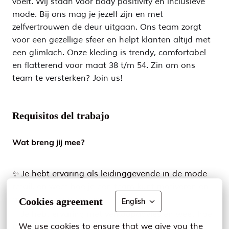
voelt. Wij staan voor body positivity en inclusieve
mode. Bij ons mag je jezelf zijn en met
zelfvertrouwen de deur uitgaan. Ons team zorgt
voor een gezellige sfeer en helpt klanten altijd met
een glimlach. Onze kleding is trendy, comfortabel
en flatterend voor maat 38 t/m 54. Zin om ons
team te versterken? Join us!
Requisitos del trabajo
Wat breng jij mee?
✨ Je hebt ervaring als leidinggevende in de mode
retail, en weet hoe je een team kunt motiveren en
aansteken voor succes;
Cookies agreement
English
✨ Je hebt ervaring met verkoopadvies en weet hoe
We use cookies to ensure that we give you the 
je klanten kunt adviseren in de keuze van hun