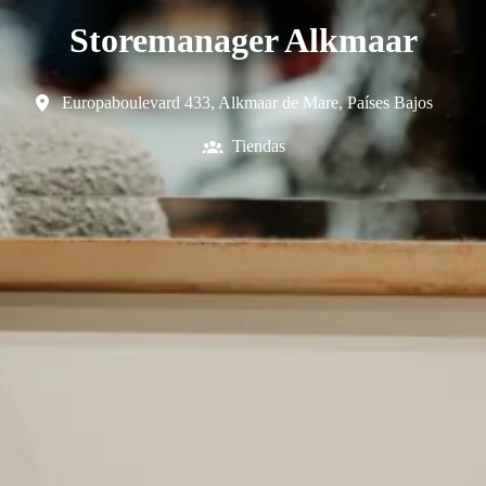
Storemanager Alkmaar
Europaboulevard 433
,
Alkmaar de Mare
,
Países Bajos
Tiendas