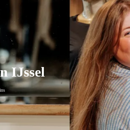
n IJssel
ins