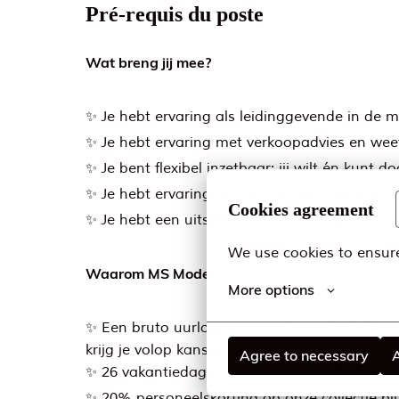
Pré-requis du poste
Wat breng jij mee?
✨ Je hebt ervaring als leidinggevende in de 
✨ Je hebt ervaring met verkoopadvies en weet 
✨ Je bent flexibel inzetbaar: jij wilt én kunt
✨ Je hebt ervaring met visual merchandising e
Cookies agreement
✨ Je hebt een uitstekende beheersing van de N
We use cookies to ensure
Waarom MS Mode?
More options
✨ Een bruto uurloon tussen € 16,38 en € 18,45
krijg je volop kansen om door te groeien;
Agree to necessary
A
✨ 26 vakantiedagen (+ extra dagen bij te kop
✨ 20% personeelskorting op onze collectie b