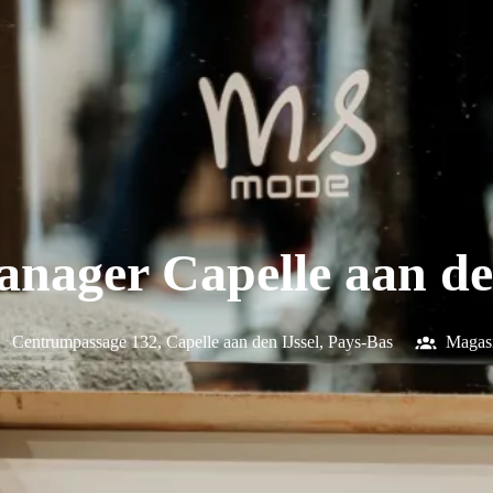
nager Capelle aan de
Centrumpassage 132
,
Capelle aan den IJssel
,
Pays-Bas
Magas