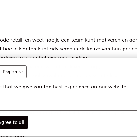
mode retail, en weet hoe je een team kunt motiveren en aa
hoe je klanten kunt adviseren in de keuze van hun perfect
 doordeweeks en in het weekend werken;
n weet hoe je een winkel tot leven brengt;
English
ederlandse taal, zowel mondeling als schriftelijk.
 that we give you the best experience on our website.
 (op basis van 38 uur), afhankelijk van je ervaring. Dit be
gree to all
en);
ij MS Mode;