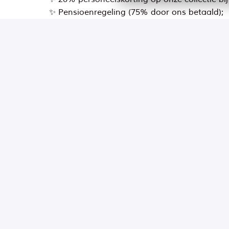
✨ Pensioenregeling (75% door ons betaald);
✨ Reiskostenvergoeding;
✨ Twee keer per jaar inspirerende Storeman
✨ Collectiviteitskorting op je aanvullende zor
✨ Ruime keuze uit gepersonaliseerde secundai
✨ Toegang tot een ruime keuze aan traininge
Sur site
Capelle aan den IJssel
,
Hollande
méridionale
,
Pays-Bas
28 - 32 heures par semaine