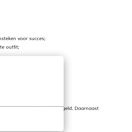
nsteken voor succes;
e outfit;
drag is exclusief 8% vakantiegeld. Daarnaast