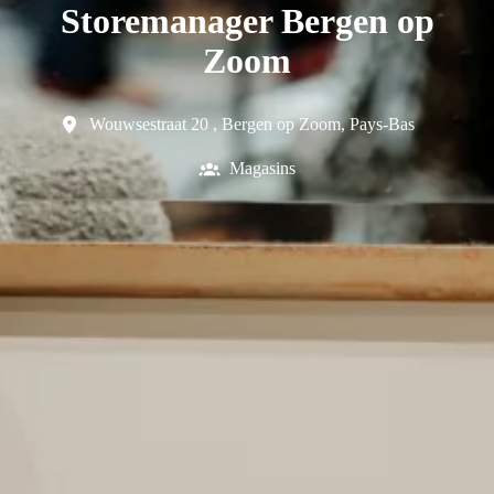
Storemanager Bergen op
Zoom
Wouwsestraat 20
,
Bergen op Zoom
,
Pays-Bas
Magasins