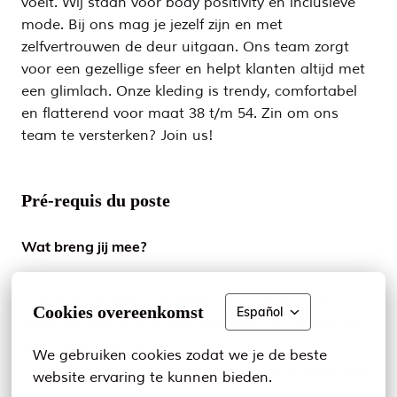
voelt. Wij staan voor body positivity en inclusieve
mode. Bij ons mag je jezelf zijn en met
zelfvertrouwen de deur uitgaan. Ons team zorgt
voor een gezellige sfeer en helpt klanten altijd met
een glimlach. Onze kleding is trendy, comfortabel
en flatterend voor maat 38 t/m 54. Zin om ons
team te versterken? Join us!
Pré-requis du poste
Wat breng jij mee?
✨ Je hebt ervaring als leidinggevende in de mode
Cookies overeenkomst
Español
retail, en weet hoe je een team kunt motiveren en
aansteken voor succes;
We gebruiken cookies zodat we je de beste 
✨ Je hebt ervaring met verkoopadvies en weet hoe
website ervaring te kunnen bieden.
je klanten kunt adviseren in de keuze van hun