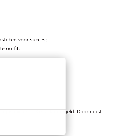
nsteken voor succes;
e outfit;
drag is exclusief 8% vakantiegeld. Daarnaast