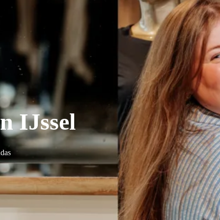
n IJssel
ndas