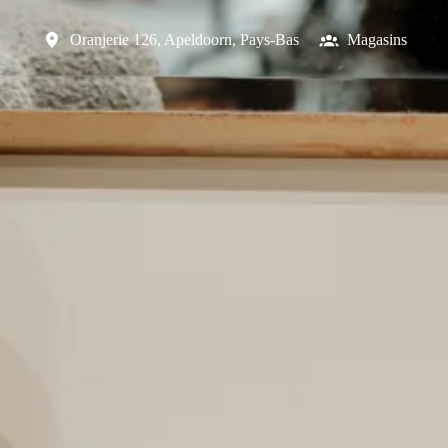
Oranjerie 126
,
Apeldoorn
,
Pays-Bas
Magasins