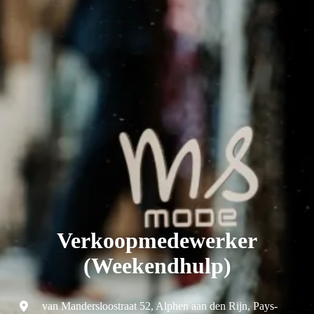
Verkoopmedewerker
(Weekendhulp)
van Mandersloostraat 52
,
Alphen aan den Rijn
,
Pays-