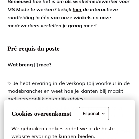
Benieuwd hoe het is om als winkelmedewerker voor
MS Mode te werken? bekijk
hier
de interactieve
rondleiding in één van onze winkels en onze
medewerkers vertellen je graag meer!
Pré-requis du poste
Wat breng jij mee?
✨ Je hebt ervaring in de verkoop (bij voorkeur in de
modebranche) en weet hoe je klanten blij maakt
met persoonlijk en eerlijk advies;
✨ Je bent flexibel beschikbaar in het weekend en
Cookies overeenkomst
Español
draait extra uren tijdens vakantieperiodes, zodat
het team altijd kan knallen als het druk is;
We gebruiken cookies zodat we je de beste 
✨ Je hebt oog voor presentatie en helpt graag mee
website ervaring te kunnen bieden.
om de winkel er aantrekkelijk uit te laten zien;