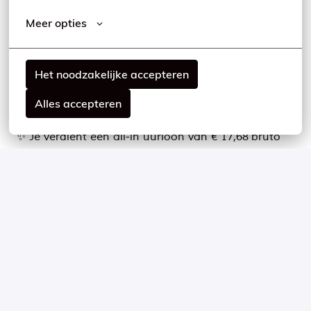
✨ Je spreekt en schrijft goed Nederlands, zodat je
Meer opties
onze klanten helder en vriendelijk te woord kunt
staan.
Het noodzakelijke accepteren
Waarom MS Mode?
Alles accepteren
✨ Je verdient een all-in uurloon van € 17,68
bruto
(vanaf 21 jaar). Dit bedrag is inclusief 9,3%
vakantierechten en 8% vakantiegeld;
✨ 20% personeelskorting op onze collectie bij MS
Mode;
✨ Reiskostenvergoeding;
✨ Pensioenregeling (75% door ons betaald);
✨ Profiteer van collectiviteitskorting op je
aanvullende zorgverzekering;
✨ Ruime keuze uit gepersonaliseerde secundaire