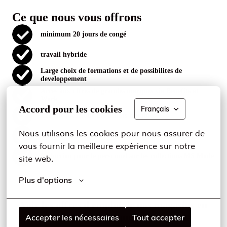
Ce que nous vous offrons
minimum 20 jours de congé
travail hybride
Large choix de formations et de possibilites de
developpement
Acces aux offres de grandes marques via Benefits at
Work
Accord pour les cookies
Français
Eco cheques pour des achats durables
Nous utilisons les cookies pour nous assurer de 
Cheques repas pour votre dejeuner ou vos courses
vous fournir la meilleure expérience sur notre 
Reduction pour le personnel sur les collections MS Mode
site web.
Plus d'options
Voir les offres d emploi de nos magasins en
Belgique
Accepter les nécessaires
Tout accepter