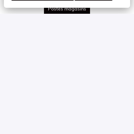
Postes magasins
Voir les offres d emploi de notre bureau de
support en Belgique
Postes bureau