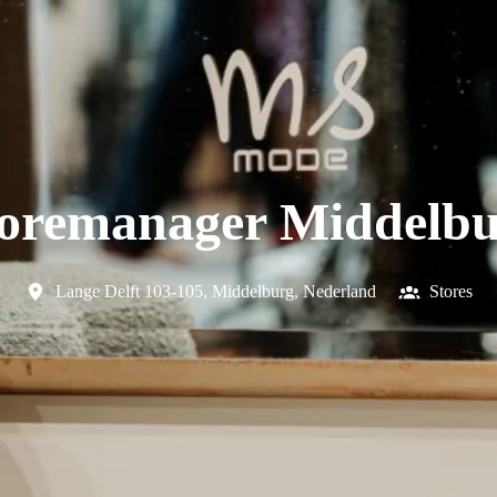
oremanager Middelb
Lange Delft 103-105
,
Middelburg
,
Nederland
Stores