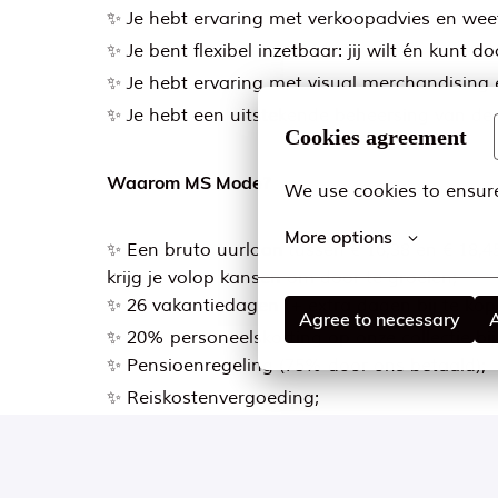
✨ Je hebt ervaring met verkoopadvies en weet 
✨ Je bent flexibel inzetbaar: jij wilt én kunt
✨ Je hebt ervaring met visual merchandising e
✨ Je hebt een uitstekende beheersing van de N
Cookies agreement
Waarom MS Mode?
We use cookies to ensure
More options
✨ Een bruto uurloon tussen € 16,38 en € 18,45
krijg je volop kansen om door te groeien;
✨ 26 vakantiedagen (+ extra dagen bij te kop
Agree to necessary
A
✨ 20% personeelskorting op onze collectie b
✨ Pensioenregeling (75% door ons betaald);
✨ Reiskostenvergoeding;
✨ Twee keer per jaar inspirerende Storeman
✨ Collectiviteitskorting op je aanvullende zor
✨ Ruime keuze uit gepersonaliseerde secundai