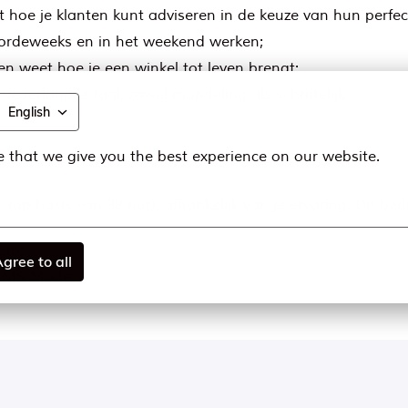
hoe je klanten kunt adviseren in de keuze van hun perfect
 doordeweeks en in het weekend werken;
n weet hoe je een winkel tot leven brengt;
ederlandse taal, zowel mondeling als schriftelijk.
English
 that we give you the best experience on our website.
 (op basis van 38 uur), afhankelijk van je ervaring. Dit be
en);
gree to all
ij MS Mode;
ager dagen op het hoofdkantoor;
gverzekering;
re benefits via de Alleo app;