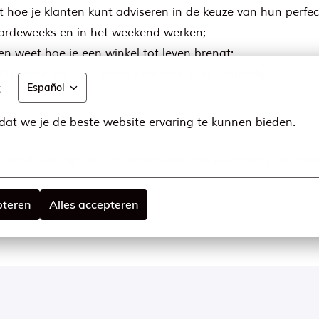
hoe je klanten kunt adviseren in de keuze van hun perfect
 doordeweeks en in het weekend werken;
n weet hoe je een winkel tot leven brengt;
ederlandse taal, zowel mondeling als schriftelijk.
t
Español
at we je de beste website ervaring te kunnen bieden.
 (op basis van 38 uur), afhankelijk van je ervaring. Dit be
en);
pteren
Alles accepteren
ij MS Mode;
ager dagen op het hoofdkantoor;
gverzekering;
re benefits via de Alleo app;