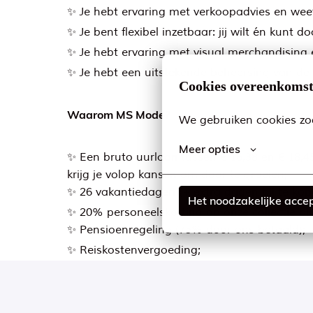
✨ Je hebt ervaring met verkoopadvies en weet 
✨ Je bent flexibel inzetbaar: jij wilt én kunt
✨ Je hebt ervaring met visual merchandising e
✨ Je hebt een uitstekende beheersing van de N
Cookies overeenkoms
Waarom MS Mode?
We gebruiken cookies zod
Meer opties
✨ Een bruto uurloon tussen € 16,38 en € 18,45
krijg je volop kansen om door te groeien;
✨ 26 vakantiedagen (+ extra dagen bij te kop
Het noodzakelijke acce
✨ 20% personeelskorting op onze collectie b
✨ Pensioenregeling (75% door ons betaald);
✨ Reiskostenvergoeding;
✨ Twee keer per jaar inspirerende Storeman
✨ Collectiviteitskorting op je aanvullende zor
✨ Ruime keuze uit gepersonaliseerde secundai