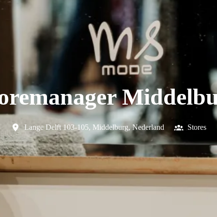
oremanager Middelb
Lange Delft 103-105
,
Middelburg
,
Nederland
Stores