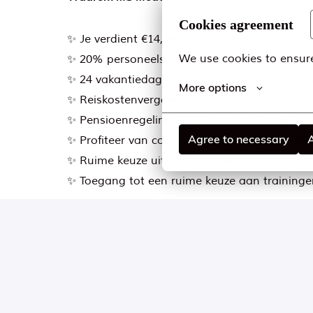
Cookies agreement
✨ Je verdient €14,99 bruto per uur (vanaf 21 j
We use cookies to ensure
✨ 20% personeelskorting op onze collectie b
✨ 24 vakantiedagen (+ extra dagen bij te kop
More options
✨ Reiskostenvergoeding;
✨ Pensioenregeling (75% door ons betaald);
Agree to necessary
A
✨ Profiteer van collectiviteitskorting op je aa
✨ Ruime keuze uit gepersonaliseerde secundai
✨ Toegang tot een ruime keuze aan traininge
Op locatie
Leiden
,
Zuid-Holland
,
Nederland
24 - 24 uur per week