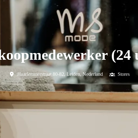
koopmedewerker (24 
Haarlemmerstraat 80-82
,
Leiden
,
Nederland
Stores