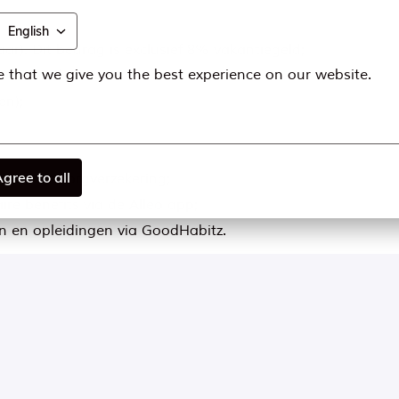
English
aar). Dit bedrag is exclusief 8% vakantiegeld;
 that we give you the best experience on our website.
ij MS Mode;
en);
gree to all
nvullende zorgverzekering;
re benefits via de Alleo app;
n en opleidingen via GoodHabitz.