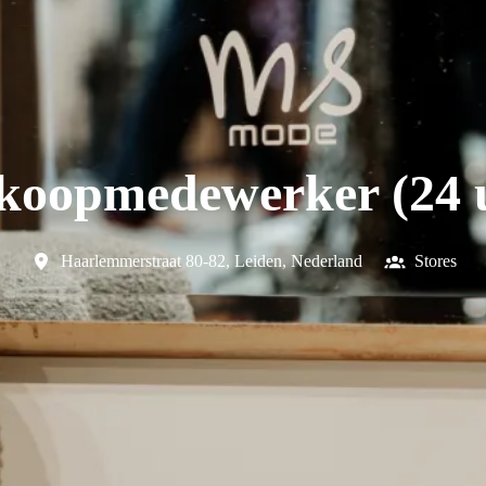
koopmedewerker (24 
Haarlemmerstraat 80-82
,
Leiden
,
Nederland
Stores