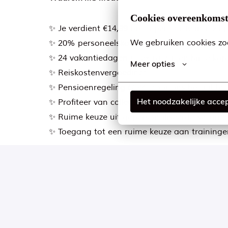
Cookies overeenkoms
✨ Je verdient €14,99 bruto per uur (vanaf 21 j
We gebruiken cookies zod
✨ 20% personeelskorting op onze collectie b
✨ 24 vakantiedagen (+ extra dagen bij te kop
Meer opties
✨ Reiskostenvergoeding;
✨ Pensioenregeling (75% door ons betaald);
Het noodzakelijke acce
✨ Profiteer van collectiviteitskorting op je aa
✨ Ruime keuze uit gepersonaliseerde secundai
✨ Toegang tot een ruime keuze aan traininge
Op locatie
Leiden
,
Zuid-Holland
,
Nederland
24 - 24 uur per week