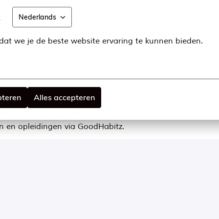
t
Nederlands
aar). Dit bedrag is exclusief 8% vakantiegeld;
at we je de beste website ervaring te kunnen bieden.
ij MS Mode;
en);
pteren
Alles accepteren
nvullende zorgverzekering;
re benefits via de Alleo app;
n en opleidingen via GoodHabitz.