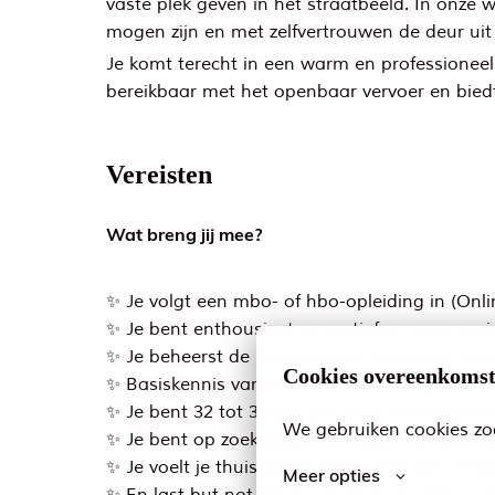
vaste plek geven in het straatbeeld. In onze 
mogen zijn en met zelfvertrouwen de deur uit
Je komt terecht in een warm en professioneel
bereikbaar met het openbaar vervoer en bied
Vereisten
Wat breng jij mee?
✨ Je volgt een mbo- of hbo-opleiding in (Onli
✨ Je bent enthousiast, proactief en communic
✨ Je beheerst de Nederlandse taal goed, zowel
Cookies overeenkoms
✨ Basiskennis van Excel is fijn, maar geen ver
✨ Je bent 32 tot 38 uur per week beschikbaar
We gebruiken cookies zod
✨ Je bent op zoek naar een stage waarin je a
✨ Je voelt je thuis in een internationale wer
Meer opties