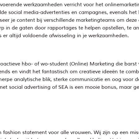
itvoerende werkzaamheden verricht voor het onlinemarket
alde social media-advertenties en campagnes, evenals het
er je content bij verschillende marketingteams om deze e
rp in de gaten door rapportages te helpen opstellen, te an
is er altijd voldoende afwisseling in je werkzaamheden.
roactieve hbo- of wo-student (Online) Marketing die barst 
 trends en vindt het fantastisch om creatieve ideeën te 
erpe analytische blik, sterke communicatie en oog voor de
et social advertising of SEA is een mooie bonus, maar geen
ashion statement voor alle vrouwen. Wij zijn op een missi