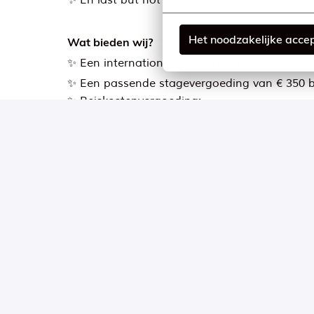
✨ En last but not least: van fashionretail gaa
Het noodzakelijke acce
Wat bieden wij?
✨ Een internationale, dynamische werkomgevi
✨ Een passende stagevergoeding van € 350 
✨ Reiskostenvergoeding;
✨ Mogelijkheid tot hybride werken (in overleg
✨ Ruimte voor persoonlijke en professionele o
✨ Een gezonde lunch in ons eigen restaurant
✨ Gratis toegang tot onze eigen gym in het 
✨ Gezellige borrels met collega’s van MS Mod
Hybride
Diemen
,
Noord-Holland
,
Nederland
32 - 38 uur per week