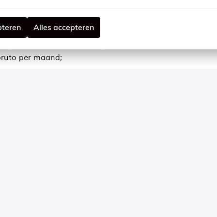
t jouw hart sneller kloppen!
pteren
Alles accepteren
ng met enthousiaste collega’s;
bruto per maand;
 met je leidinggevende);
ntwikkeling;
 op het hoofdkantoor;
pand;
e én America Today in onze interne bar “Gezellig”.