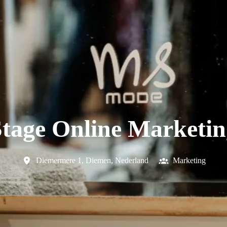
Stage Online Marketin
Diemermere 1
,
Diemen
,
Nederland
Marketing