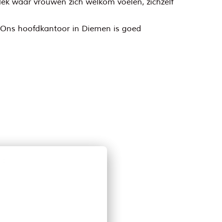
plek waar vrouwen zich welkom voelen, zichzelf
. Ons hoofdkantoor in Diemen is goed
t;