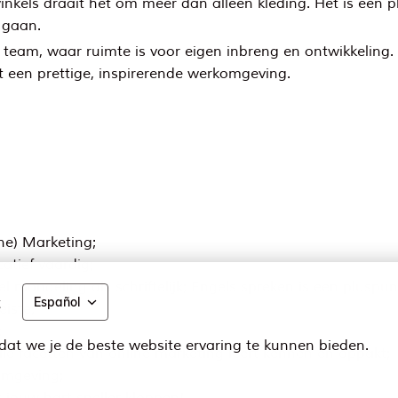
winkels draait het om meer dan alleen kleding. Het is een 
 gaan.
 team, waar ruimte is voor eigen inbreng en ontwikkeling
t een prettige, inspirerende werkomgeving.
ne) Marketing;
atief vaardig;
 mondeling als schriftelijk; Engels spreken is een pluspun
t
Español
eiste;
;
at we je de beste website ervaring te kunnen bieden.
lle facetten van online marketing leert kennen en oppakt;
komgeving;