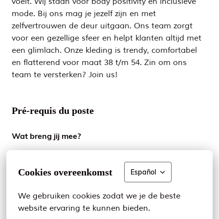
voelt. Wij staan voor body positivity en inclusieve
mode. Bij ons mag je jezelf zijn en met
zelfvertrouwen de deur uitgaan. Ons team zorgt
voor een gezellige sfeer en helpt klanten altijd met
een glimlach. Onze kleding is trendy, comfortabel
en flatterend voor maat 38 t/m 54. Zin om ons
team te versterken? Join us!
Pré-requis du poste
Wat breng jij mee?
✨ Je hebt ervaring als leidinggevende in de mode
Cookies overeenkomst
Español
retail, en weet hoe je een team kunt motiveren en
aansteken voor succes;
We gebruiken cookies zodat we je de beste 
✨ Je hebt ervaring met verkoopadvies en weet hoe
website ervaring te kunnen bieden.
je klanten kunt adviseren in de keuze van hun