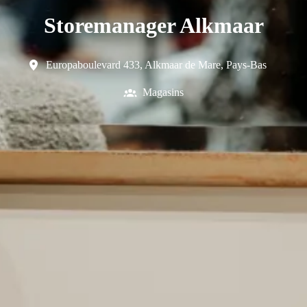
Storemanager Alkmaar
Europaboulevard 433
,
Alkmaar de Mare
,
Pays-Bas
Magasins