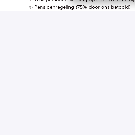
✨ Pensioenregeling (75% door ons betaald);
✨ Reiskostenvergoeding;
✨ Twee keer per jaar inspirerende Storeman
✨ Collectiviteitskorting op je aanvullende zor
✨ Ruime keuze uit gepersonaliseerde secundai
✨ Toegang tot een ruime keuze aan traininge
Sur site
Alkmaar de Mare
,
Hollande
septentrionale
,
Pays-Bas
29 - 35 heures par semaine