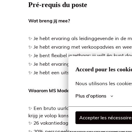
Pré-requis du poste
Wat breng jij mee?
✨ Je hebt ervaring als leidinggevende in de 
✨ Je hebt ervaring met verkoopadvies en weet 
✨ Je bent flexibel inzetbaar: jij wilt én kunt
✨ Je hebt ervaring met visual merchandising e
Accord pour les cooki
✨ Je hebt een uitstekende beheersing van de N
Nous utilisons les cookie
Waarom MS Mode?
Plus d'options
✨ Een bruto uurloon tussen € 16,38 en € 18,45
krijg je volop kansen om door te groeien;
Accepter les nécessaire
✨ 26 vakantiedagen (+ extra dagen bij te kop
✨ 20% personeelskorting op onze collectie b