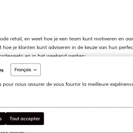
mode retail, en weet hoe je een team kunt motiveren en aa
hoe je klanten kunt adviseren in de keuze van hun perfect
 doordeweeks en in het weekend werken;
n weet hoe je een winkel tot leven brengt;
es
Français
ederlandse taal, zowel mondeling als schriftelijk.
s pour nous assurer de vous fournir la meilleure expérienc
 (op basis van 38 uur), afhankelijk van je ervaring. Dit be
s
Tout accepter
en);
ij MS Mode;