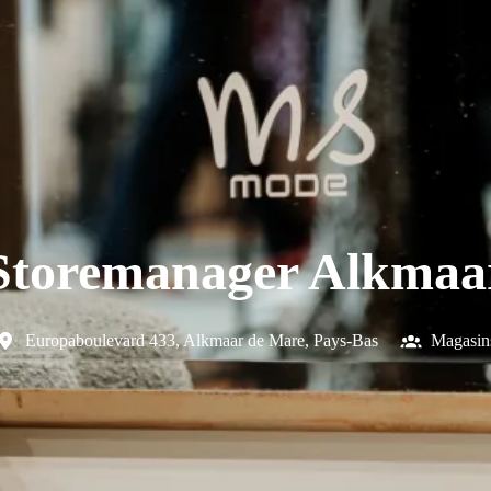
Storemanager Alkmaa
Europaboulevard 433
,
Alkmaar de Mare
,
Pays-Bas
Magasin