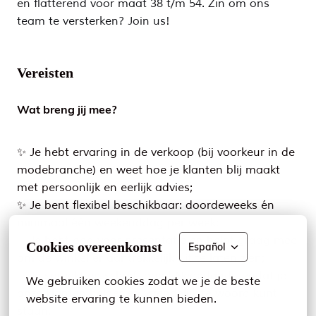
en flatterend voor maat 38 t/m 54. Zin om ons
team te versterken? Join us!
Vereisten
Wat breng jij mee?
✨ Je hebt ervaring in de verkoop (bij voorkeur in de
modebranche) en weet hoe je klanten blij maakt
met persoonlijk en eerlijk advies;
✨ Je bent flexibel beschikbaar: doordeweeks én
minimaal één weekenddag per week;
✨ Je hebt oog voor presentatie en helpt graag mee
Cookies overeenkomst
Español
om de winkel er aantrekkelijk uit te laten zien;
✨ Je spreekt en schrijft goed Nederlands, zodat je
We gebruiken cookies zodat we je de beste 
onze klanten helder en vriendelijk te woord kunt
website ervaring te kunnen bieden.
staan.