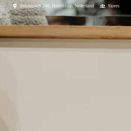
Polderplein 240
,
Hoofddorp
,
Nederland
Stores