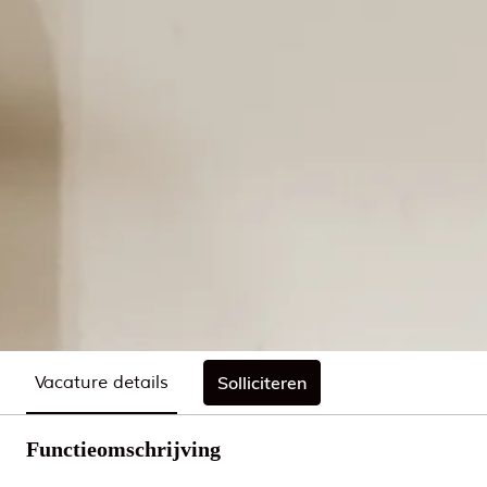
Vacature details
Solliciteren
Functieomschrijving