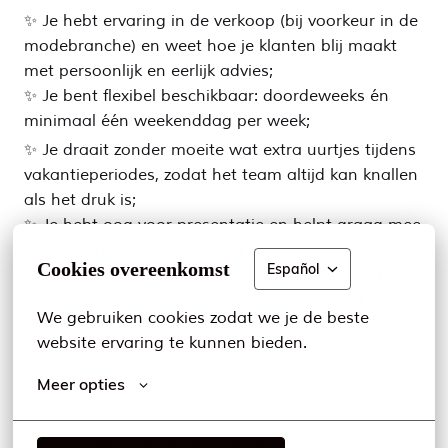
✨ Je hebt ervaring in de verkoop (bij voorkeur in de
modebranche) en weet hoe je klanten blij maakt
met persoonlijk en eerlijk advies;
✨ Je bent flexibel beschikbaar: doordeweeks én
minimaal één weekenddag per week;
✨ Je draait zonder moeite wat extra uurtjes tijdens
vakantieperiodes, zodat het team altijd kan knallen
als het druk is;
✨ Je hebt oog voor presentatie en helpt graag mee
om de winkel er aantrekkelijk uit te laten zien;
Cookies overeenkomst
Español
✨ Je spreekt en schrijft goed Nederlands, zodat je
onze klanten helder en vriendelijk te woord kunt
We gebruiken cookies zodat we je de beste 
staan.
website ervaring te kunnen bieden.
Meer opties
Waarom MS Mode?
✨ Je verdient een all-in uurloon van € 17,68 bruto