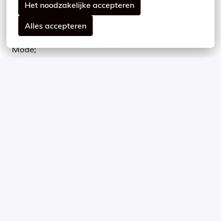
Het noodzakelijke accepteren
(vanaf 21 jaar). Dit bedrag is inclusief 9,3%
vakantierechten en 8% vakantiegeld;
Alles accepteren
✨ 20% personeelskorting op onze collectie bij MS
Mode;
✨ Reiskostenvergoeding;
✨ Pensioenregeling (75% door ons betaald);
✨ Profiteer van collectiviteitskorting op je
aanvullende zorgverzekering;
✨ Ruime keuze uit gepersonaliseerde secundaire
benefits via de Alleo app;
✨ Toegang tot een ruime keuze aan trainingen en
opleidingen via GoodHabitz.
Op locatie
Utrecht
,
Utrecht
,
Nederland