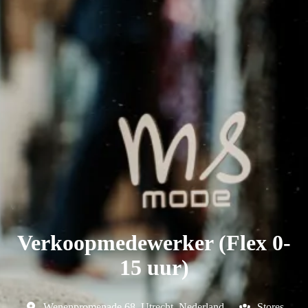
Verkoopmedewerker (Flex 0-
15 uur)
Wenenpromenade 68
,
Utrecht
,
Nederland
Stores