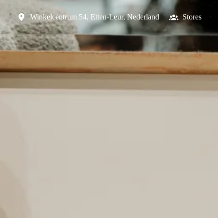
Winkelcentrum 54
,
Etten-Leur
,
Nederland
Stores