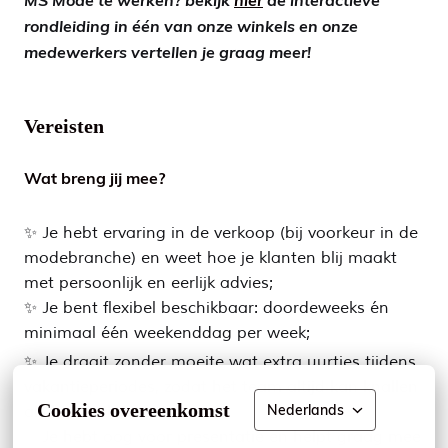
rondleiding in één van onze winkels en onze
medewerkers vertellen je graag meer!
Vereisten
Wat breng jij mee?
✨ Je hebt ervaring in de verkoop (bij voorkeur in de
modebranche) en weet hoe je klanten blij maakt
met persoonlijk en eerlijk advies;
✨ Je bent flexibel beschikbaar: doordeweeks én
minimaal één weekenddag per week;
✨ Je draait zonder moeite wat extra uurtjes tijdens
vakantieperiodes, zodat het team altijd kan knallen
Cookies overeenkomst
Nederlands
als het druk is;
✨ Je hebt oog voor presentatie en helpt graag mee