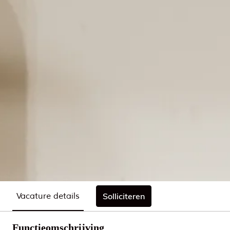
Vacature details
Solliciteren
Functieomschrijving