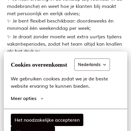
modebranche) en weet hoe je klanten blij maakt
met persoonlijk en eerlijk advies;
✨ Je bent flexibel beschikbaar: doordeweeks én
minimaal één weekenddag per week;
✨ Je draait zonder moeite wat extra uurtjes tijdens
vakantieperiodes, zodat het team altijd kan knallen
als het druk is;
✨ Je hebt oog voor presentatie en helpt graag mee
Cookies overeenkomst
Nederlands
om de winkel er aantrekkelijk uit te laten zien;
✨ Je spreekt en schrijft goed Nederlands, zodat je
We gebruiken cookies zodat we je de beste 
onze klanten helder en vriendelijk te woord kunt
website ervaring te kunnen bieden.
staan.
Meer opties
Waarom MS Mode?
Het noodzakelijke accepteren
✨ Je verdient een all-in uurloon van € 17,68 bruto
(vanaf 21 jaar). Dit bedrag is inclusief 9,3%