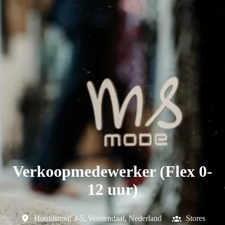
Verkoopmedewerker (Flex 0-
12 uur)
Hoofdstraat 3-5
,
Veenendaal
,
Nederland
Stores