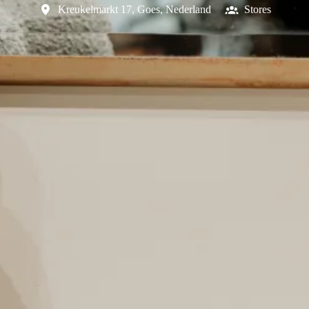
Kreukelmarkt 17
,
Goes
,
Nederland
Stores