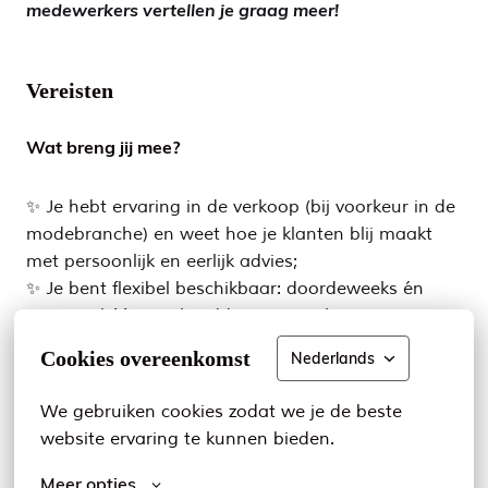
medewerkers vertellen je graag meer!
Vereisten
Wat breng jij mee?
✨ Je hebt ervaring in de verkoop (bij voorkeur in de
modebranche) en weet hoe je klanten blij maakt
met persoonlijk en eerlijk advies;
✨ Je bent flexibel beschikbaar: doordeweeks én
minimaal één weekenddag per week;
✨ Je draait zonder moeite wat extra uurtjes tijdens
Cookies overeenkomst
Nederlands
vakantieperiodes, zodat het team altijd kan knallen
als het druk is;
We gebruiken cookies zodat we je de beste 
✨ Je hebt oog voor presentatie en helpt graag mee
website ervaring te kunnen bieden.
om de winkel er aantrekkelijk uit te laten zien;
Meer opties
✨ Je spreekt en schrijft goed Nederlands, zodat je