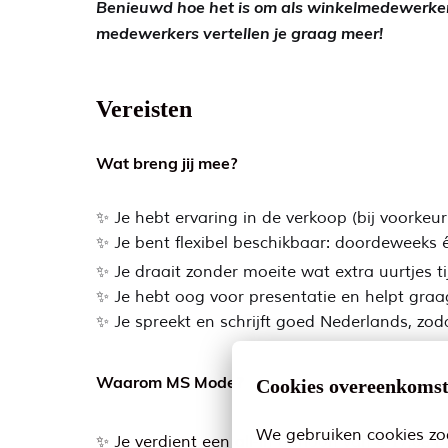
Benieuwd hoe het is om als winkelmedewerker
medewerkers vertellen je graag meer!
Vereisten
Wat breng jij mee?
✨ Je hebt ervaring in de verkoop (bij voorkeu
✨ Je bent flexibel beschikbaar: doordeweek
✨ Je draait zonder moeite wat extra uurtjes ti
✨ Je hebt oog voor presentatie en helpt graag
✨ Je spreekt en schrijft goed Nederlands, zoda
Waarom MS Mode?
Cookies overeenkoms
We gebruiken cookies zod
✨ Je verdient een all-in uurloon van € 17,68 b