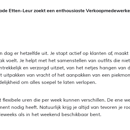
S Mode Etten-Leur zoekt een enthousiaste Verkoopmedewerke
g er hetzelfde uit. Je stapt actief op klanten af, maakt ee
k voelt. Je helpt met het samenstellen van outfits die ni
ntrekkelijk en verzorgd uitziet, van het netjes hangen van 
het uitpakken van vracht of het aanpakken van een piekmo
delijkheid om alles soepel te laten verlopen.
 flexibele uren die per week kunnen verschillen. De ene w
t nodig heeft. Natuurlijk krijg je altijd van tevoren je r
rdeweeks als in het weekend beschikbaar bent.