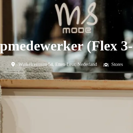
pmedewerker (Flex 3-
Winkelcentrum 54
,
Etten-Leur
,
Nederland
Stores