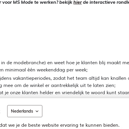
 voor MS Mode te werken? bekijk
hier
de interactieve rond
r in de modebranche) en weet hoe je klanten blij maakt met 
s én minimaal één weekenddag per week;
jdens vakantieperiodes, zodat het team altijd kan knallen a
 mee om de winkel er aantrekkelijk uit te laten zien;
t je onze klanten helder en vriendelijk te woord kunt staa
t
Nederlands
at we je de beste website ervaring te kunnen bieden.
ruto (vanaf 21 jaar). Dit bedrag is inclusief 9,3% vakantie