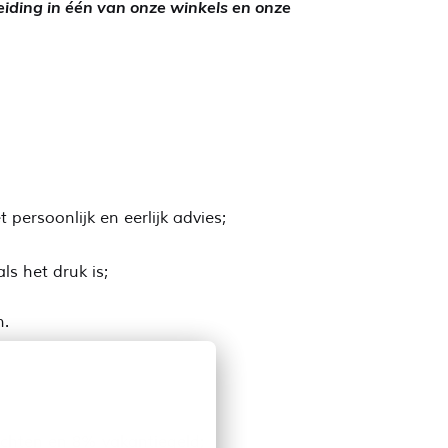
leiding in één van onze winkels en onze
persoonlijk en eerlijk advies;
ls het druk is;
n.
rechten en 8% vakantiegeld;