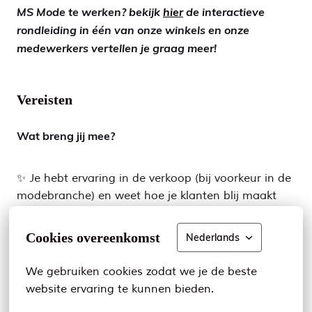
MS Mode te werken? bekijk
hier
de interactieve
rondleiding in één van onze winkels en onze
medewerkers vertellen je graag meer!
Vereisten
Wat breng jij mee?
✨ Je hebt ervaring in de verkoop (bij voorkeur in de
modebranche) en weet hoe je klanten blij maakt
met persoonlijk en eerlijk advies;
✨ Je bent flexibel beschikbaar in het weekend en
Cookies overeenkomst
Nederlands
draait extra uren tijdens vakantieperiodes, zodat
het team altijd kan knallen als het druk is;
We gebruiken cookies zodat we je de beste 
✨ Je hebt oog voor presentatie en helpt graag mee
website ervaring te kunnen bieden.
om de winkel er aantrekkelijk uit te laten zien;