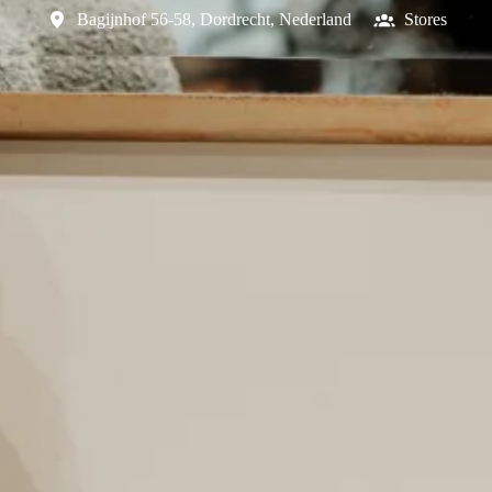
Bagijnhof 56-58
,
Dordrecht
,
Nederland
Stores