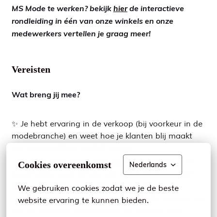
MS Mode te werken? bekijk
hier
de interactieve
rondleiding in één van onze winkels en onze
medewerkers vertellen je graag meer!
Vereisten
Wat breng jij mee?
✨ Je hebt ervaring in de verkoop (bij voorkeur in de
modebranche) en weet hoe je klanten blij maakt
met persoonlijk en eerlijk advies;
✨ Je bent flexibel beschikbaar in het weekend en
Cookies overeenkomst
Nederlands
draait extra uren tijdens vakantieperiodes, zodat
het team altijd kan knallen als het druk is;
We gebruiken cookies zodat we je de beste 
✨ Je hebt oog voor presentatie en helpt graag mee
website ervaring te kunnen bieden.
om de winkel er aantrekkelijk uit te laten zien;