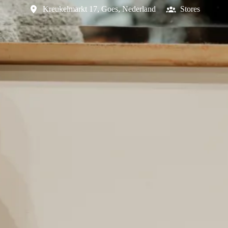
Kreukelmarkt 17
,
Goes
,
Nederland
Stores