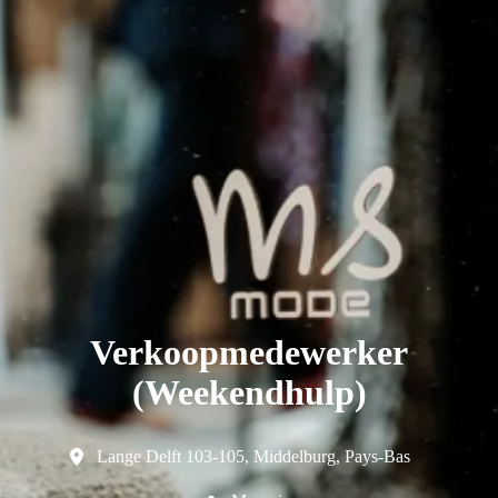
Verkoopmedewerker
(Weekendhulp)
Lange Delft 103-105
,
Middelburg
,
Pays-Bas