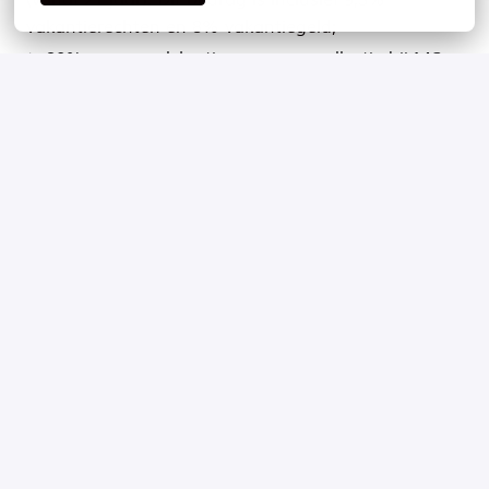
vakantierechten en 8% vakantiegeld;
✨ 20% personeelskorting op onze collectie bij MS
Mode;
✨ Reiskostenvergoeding;
✨ Pensioenregeling (75% door ons betaald);
✨ Profiteer van collectiviteitskorting op je
aanvullende zorgverzekering;
✨ Ruime keuze uit gepersonaliseerde secundaire
benefits via de Alleo app;
✨ Toegang tot een ruime keuze aan trainingen en
opleidingen via GoodHabitz.
Sur site
Middelburg
,
Zélande
,
Pays-Bas
0 - 10 heures par semaine