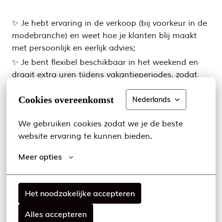
✨ Je hebt ervaring in de verkoop (bij voorkeur in de
modebranche) en weet hoe je klanten blij maakt
met persoonlijk en eerlijk advies;
✨ Je bent flexibel beschikbaar in het weekend en
draait extra uren tijdens vakantieperiodes, zodat
het team altijd kan knallen als het druk is;
Cookies overeenkomst
✨ Je hebt oog voor presentatie en helpt graag mee
Nederlands
om de winkel er aantrekkelijk uit te laten zien;
We gebruiken cookies zodat we je de beste 
✨ Je spreekt en schrijft goed Nederlands, zodat je
website ervaring te kunnen bieden.
onze klanten helder en vriendelijk te woord kunt
staan.
Meer opties
Waarom MS Mode?
Het noodzakelijke accepteren
✨ Je verdient een all-in uurloon van € 17,68 bruto
Alles accepteren
(vanaf 21 jaar). Dit bedrag is inclusief 9,3%